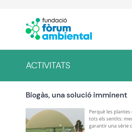
Skip
to
content
ACTIVITATS
Biogàs, una solució imminent
Perquè les plantes 
tots els sentits: m
garantir una sèrie 