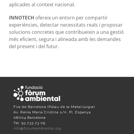
aplicades al context nacional.
INNOTECH
ofereix un entorn per compartir
experiències, detectar necessitats reals i proposar
solucions concretes que contribueixin a una gestió
més eficient, segura i alineada amb les demandes
del present i del futur.
Fira de Barcelona
(Palau de la Metal·lúrgia)
Av. Reina Maria Cristina s/n. Pl. Espanya
08004 Barcelona
Tel. 93 233 23 09
info@forumambiental.org