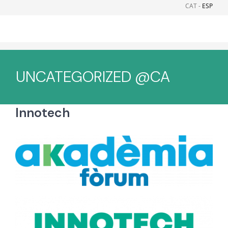
Skip
CAT -
ESP
to
content
UNCATEGORIZED @CA
Innotech