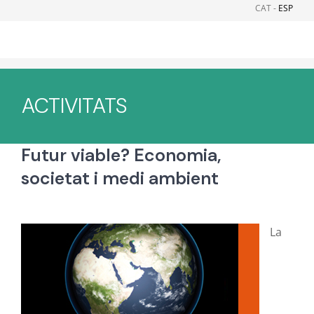
Skip
CAT -
ESP
to
content
ACTIVITATS
Futur viable? Economia,
societat i medi ambient
La